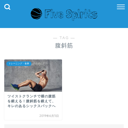
― TAG ―
腹斜筋
トレーニング・食事
ツイストクランチで横の腹筋
を鍛える！腹斜筋を鍛えて、
キレのあるシックスパックへ
2019年6月5日