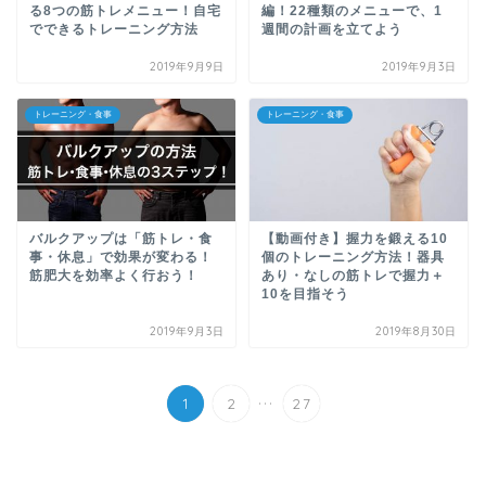
る8つの筋トレメニュー！自宅
編！22種類のメニューで、1
でできるトレーニング方法
週間の計画を立てよう
2019年9月9日
2019年9月3日
トレーニング・食事
トレーニング・食事
バルクアップは「筋トレ・食
【動画付き】握力を鍛える10
事・休息」で効果が変わる！
個のトレーニング方法！器具
筋肥大を効率よく行おう！
あり・なしの筋トレで握力＋
10を目指そう
2019年9月3日
2019年8月30日
...
1
2
27