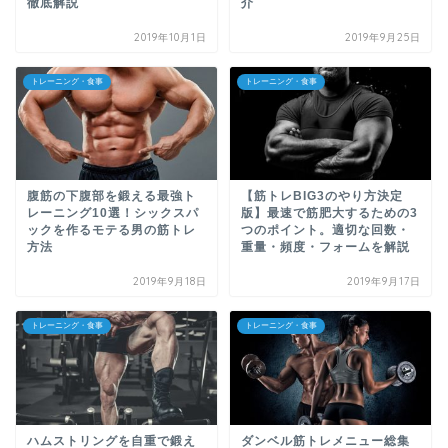
徹底解説
介
2019年10月1日
2019年9月25日
トレーニング・食事
トレーニング・食事
腹筋の下腹部を鍛える最強ト
【筋トレBIG3のやり方決定
レーニング10選！シックスパ
版】最速で筋肥大するための3
ックを作るモテる男の筋トレ
つのポイント。適切な回数・
方法
重量・頻度・フォームを解説
2019年9月18日
2019年9月17日
トレーニング・食事
トレーニング・食事
ハムストリングを自重で鍛え
ダンベル筋トレメニュー総集