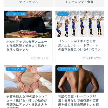
ディフェンス
トレーニング・食事
トレーニング・食事
シュート
《シュートが上手くなる方
バルクアップの食事メニュー
法》正しいシュートフォーム
を徹底解説！効率よく筋肉と
の基本を身につける4つのコツ
脂肪を増やそう
2020年8月29日
2019年10月19日
トレーニング・食事
トレーニング・食事
手首を鍛える10の筋トレメニ
背筋の自重トレーニング10
ュー！投げる・打つの動作が
選！器具なしで僧帽筋や広背
飛躍的にアップする鍛え方を
筋を鍛える高負荷筋トレを紹