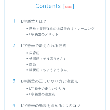
Contents
[
]
hide
L字懸垂とは？
懸垂＋腹筋強化の上級者向けトレーニング
L字懸垂のメリット
L字懸垂で鍛えられる筋肉
広背筋
僧帽筋（そうぼうきん）
腹筋
腸腰筋（ちょうようきん）
L字懸垂の正しいやり方と注意点
L字懸垂の正しいやり方
L字懸垂の注意点
L字懸垂の効果を高める3つのコツ