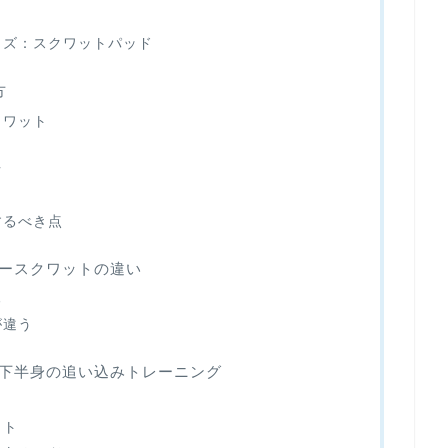
ッズ：スクワットパッド
方
クワット
ツ
するべき点
ースクワットの違い
る
が違う
下半身の追い込みトレーニング
ト
ット