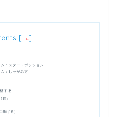
tents
[
]
hide
ーム：スタートポジション
ーム：しゃがみ方
整する
5度)
に曲げる)